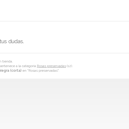
tus dudas.
n tienda.
ertenece a la categoría
Rosas preservadas
(12).
Negra (corta)
en "Rosas preservadas".