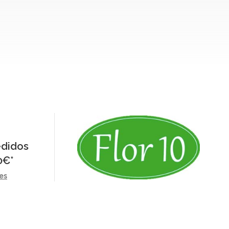
edidos
0
€
*
es