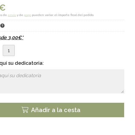
€
es de
envío
y de
pago
pueden variar el importe final del pedido.
K
sde
3,00
€
*
d
quí su dedicatoria:
Añadir a la cesta