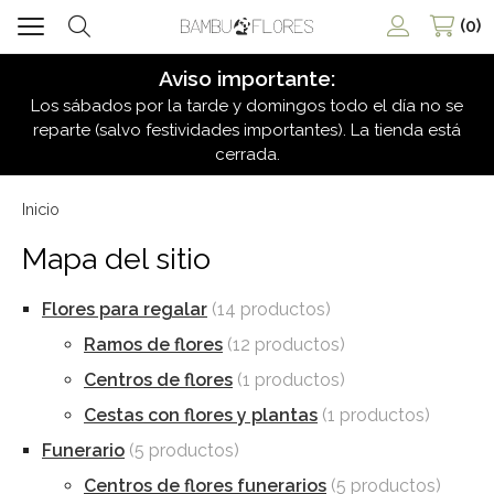
0
Buscar
Aviso importante:
Los sábados por la tarde y domingos todo el día no se
reparte (salvo festividades importantes). La tienda está
cerrada.
Inicio
Mapa del sitio
Flores para regalar
(14 productos)
Ramos de flores
(12 productos)
Centros de flores
(1 productos)
Cestas con flores y plantas
(1 productos)
Funerario
(5 productos)
Centros de flores funerarios
(5 productos)